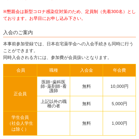
※懇親会は新型コロナ感染症対策のため、定員制（先着300名）とし
ております。お早目にお申し込み下さい。
入会のご案内
本事前参加登録では、日本在宅薬学会への入会手続きも同時に行う
ことができます。
同時入会される方には、参加費が会員扱いとなります。
会員
職種
入会金
年会費
医師･歯科医
師･薬剤師･看
無料
10,000円
護師
正会員
上記以外の職
無料
5,000円
種の者
学生会員
（社会人学生
無料
1,000円
は除く）