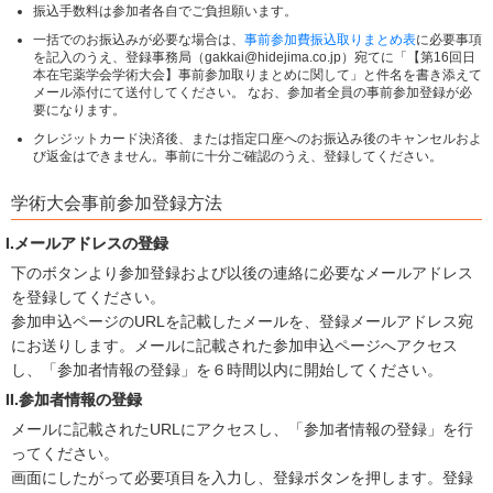
振込手数料は参加者各自でご負担願います。
一括でのお振込みが必要な場合は、
事前参加費振込取りまとめ表
に必要事項
を記入のうえ、登録事務局（gakkai@hidejima.co.jp）宛てに「【第16回日
本在宅薬学会学術大会】事前参加取りまとめに関して」と件名を書き添えて
メール添付にて送付してください。 なお、参加者全員の事前参加登録が必
要になります。
クレジットカード決済後、または指定口座へのお振込み後のキャンセルおよ
び返金はできません。事前に十分ご確認のうえ、登録してください。
学術大会事前参加登録方法
I.メールアドレスの登録
下のボタンより参加登録および以後の連絡に必要なメールアドレス
を登録してください。
参加申込ページのURLを記載したメールを、登録メールアドレス宛
にお送りします。メールに記載された参加申込ページへアクセス
し、「参加者情報の登録」を６時間以内に開始してください。
II.参加者情報の登録
メールに記載されたURLにアクセスし、「参加者情報の登録」を行
ってください。
画面にしたがって必要項目を入力し、登録ボタンを押します。登録