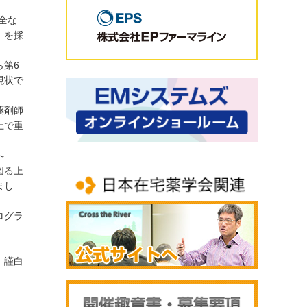
全な
」を採
ら第6
現状で
薬剤師
上で重
～
図る上
まし
ログラ
白