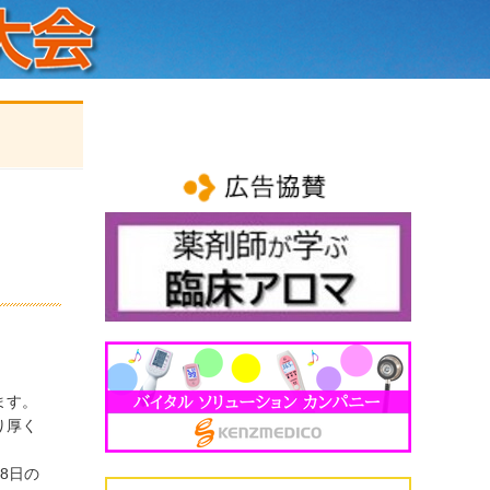
ます。
り厚く
8日の