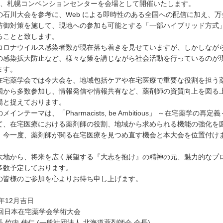
間、札幌コンベンションセンターを会場として開催いたします。
の石川大会を参考に、Web による即時性のある全国への配信に加え、万
防御対策を施して、現地への参加も可能とする「一部ハイブリッド方式
ることと致します。
コロナウイルス感染者数が現在落ち着きを見せていますが、しかしなが
の感染拡大防止など、様々な策を講じながら社会活動を行っているのが
ます。
在宅薬学会では今大会を、地域包括ケアや在宅医療で重要な役割を担う
国から多数参加し、情報発信や情報共有など、薬剤師の資質向上を図る
場と捉えております。
メインテーマは、「Pharmacists, be Ambitious」 ～在宅薬学の再定義
て、在宅医療における薬剤師の役割、地域から求められる機能の強化を
、今一度、薬剤師が関る在宅医療を見つめ直す機会と本大会を位置付け
大地から、将来を広く展望する『大志を抱け』の精神の元、魅力的なプ
多数予定しております。
の皆様のご参加を心よりお待ち申し上げます。
謹
1年12月吉日
5回日本在宅薬学会学術大会
 竹内 伸仁 (一般社団法人 北海道薬剤師会 会長)