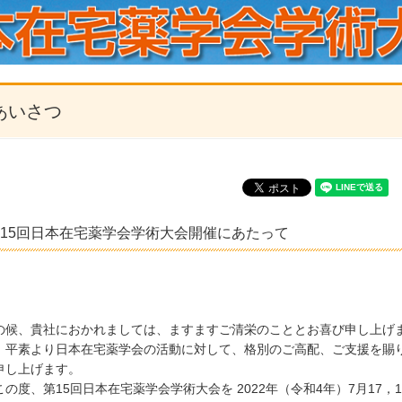
あいさつ
15回日本在宅薬学会学術大会開催にあたって
の候、貴社におかれましては、ますますご清栄のこととお喜び申し上げ
、平素より日本在宅薬学会の活動に対して、格別のご高配、ご支援を賜
申し上げます。
この度、第15回日本在宅薬学会学術大会を 2022年（令和4年）7月17，1