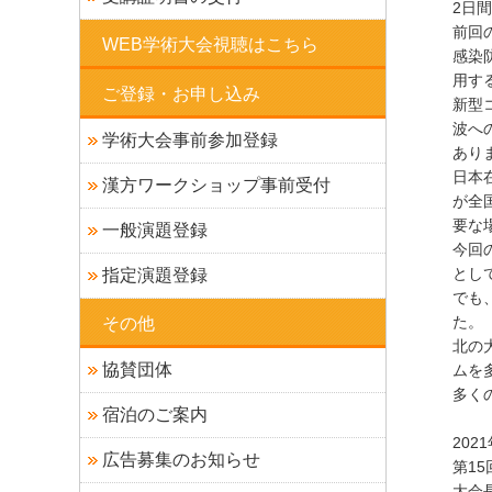
2日
前回
WEB学術大会視聴はこちら
感染
用す
ご登録・お申し込み
新型
波へ
学術大会事前参加登録
あり
日本
漢方ワークショップ事前受付
が全
要な
一般演題登録
今回の
とし
指定演題登録
でも
た。
その他
北の
協賛団体
ムを
多く
宿泊のご案内
202
広告募集のお知らせ
第1
大会長