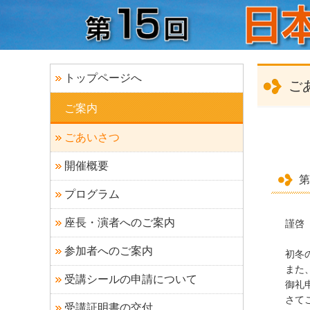
トップページへ
ご
ご案内
ごあいさつ
開催概要
第
プログラム
座長・演者へのご案内
謹啓
参加者へのご案内
初冬
また
受講シールの申請について
御礼
さて
受講証明書の交付