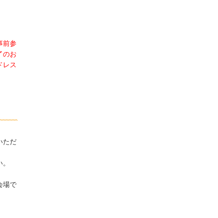
事前参
了のお
ドレス
いただ
い。
会場で