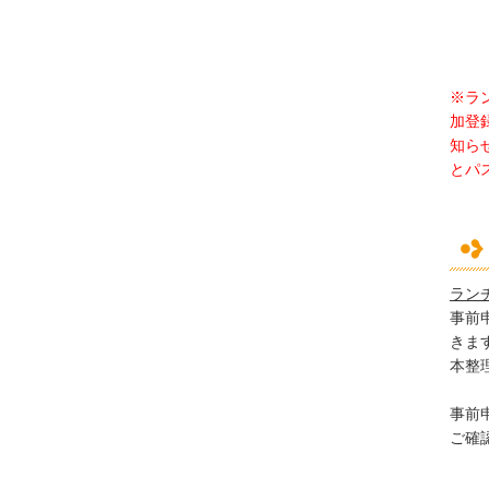
※ラ
加登
知ら
とパ
ラン
事前
きま
本整
事前
ご確