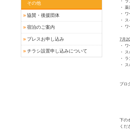
・ 
その他
・ 
・ 
協賛・後援団体
・ 
・ 
宿泊のご案内
プレスお申し込み
7月
・ 
チラシ設置申し込みについて
・ 
・ ラ
・ 
プロ
下の
くだ