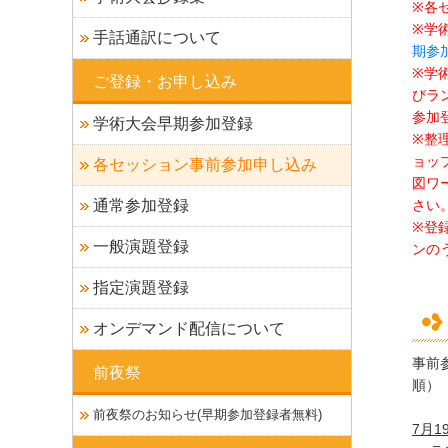
※各
※学
手話通訳について
期参
※学
ご登録・お申し込み
びラ
参加
学術大会早期参加登録
※整
ョッ
各セッション事前参加申し込み
図ワ
通常参加登録
さい
※登
一般演題登録
ンの
指定演題登録
オンデマンド配信について
事前
前夜祭
順）
前夜祭のお知らせ(早期参加登録者無料)
7月1