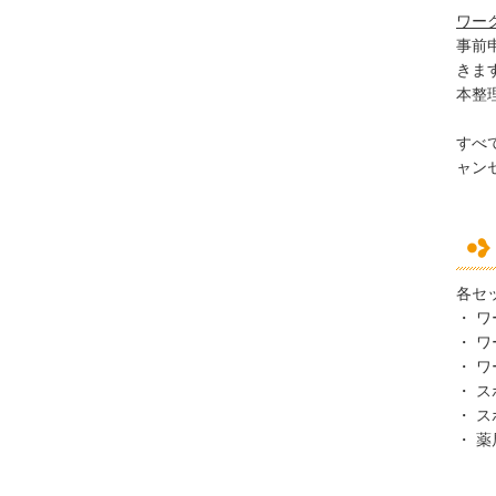
ワー
事前
きま
本整
すべ
ャン
各セ
・ 
・ 
・ 
・ 
・ 
・ 