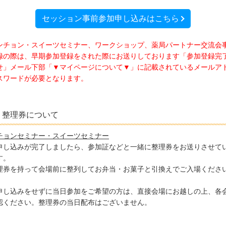
セッション事前参加申し込みはこちら
ンチョン・スイーツセミナー、ワークショップ、薬局パートナー交流会
録の際は、早期参加登録をされた際にお送りしております「参加登録完
せ」メール下部「▼マイページについて▼」に記載されているメールア
スワードが必要となります。
整理券について
チョンセミナー・スイーツセミナー
申し込みが完了しましたら、参加証などと一緒に整理券をお送りさせて
す。
理券を持って会場前に整列してお弁当・お菓子と引換えでご入場くださ
申し込みをせずに当日参加をご希望の方は、直接会場にお越しの上、各
認ください。整理券の当日配布はございません。