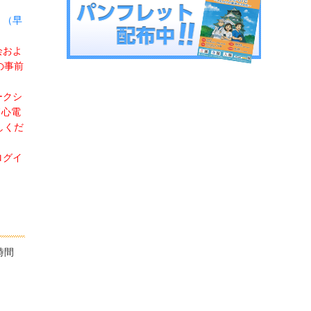
。
（早
会およ
の事前
ークシ
ド心電
しくだ
ログイ
時間