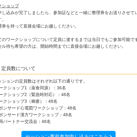
クショップ
申し込みが完了しましたら、参加証などと一緒に整理券をお送りさせて
す。
理券を持って直接会場にお越しください。
てのワークショップについて定員に達するまでは当日でもご参加可能で
セル待ち希望の方は、開始時間までに直接会場にお越しください。
定員数について
ッションの定員数はそれぞれ以下の通りです。
ワークショップ1（薬食同源）：36名
ワークショップ2（緊急時対応）：48名
ワークショップ3（褥瘡）：48名
スポンサード心電図ワークショップ：48名
スポンサード漢方ワークショップ：48名
薬局パートナー交流会：48名
セッション事前参加申し込みはこちら