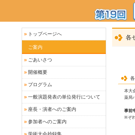
トップページへ
各
ご案内
ごあいさつ
開催概要
各
プログラム
本大
一般演題発表の単位発行について
薬局
座長・演者へのご案内
事前
※ぞ
参加者へのご案内
学術大会抄録集