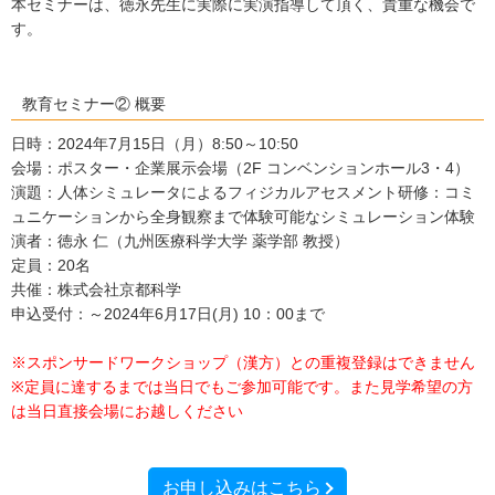
本セミナーは、徳永先生に実際に実演指導して頂く、貴重な機会で
す。
教育セミナー② 概要
日時：2024年7月15日（月）8:50～10:50
会場：ポスター・企業展示会場（2F コンベンションホール3・4）
演題：人体シミュレータによるフィジカルアセスメント研修：コミ
ュニケーションから全身観察まで体験可能なシミュレーション体験
演者：徳永 仁（九州医療科学大学 薬学部 教授）
定員：20名
共催：株式会社京都科学
申込受付：～2024年6月17日(月) 10：00まで
※スポンサードワークショップ（漢方）との重複登録はできません
※定員に達するまでは当日でもご参加可能です。また見学希望の方
は当日直接会場にお越しください
お申し込みはこちら