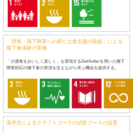
「摂⾷・嚥下障害への新たな⾷⽀援の取組」による
嚥下⾷体験の実施
「介護⾷をおいしく楽しく」を実現するDeliSofterを⽤いた嚥下
障害対応の嚥下⾷の実演を交えながら学ぶ機会を提供する。
薬学⽣によるクラフトコーラの試飲ブースの設置