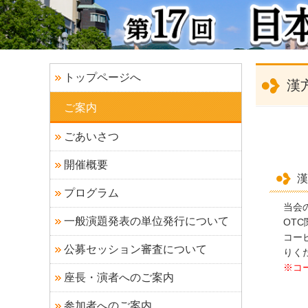
トップページへ
漢
ご案内
ごあいさつ
開催概要
漢
プログラム
当会
一般演題発表の単位発行について
OT
コー
公募セッション審査について
りく
※コ
座長・演者へのご案内
参加者へのご案内