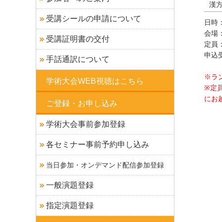
漢方
受講シールの申請について
日時：
会場
受講証明書の交付
定員：
申込受
手話通訳について
※ラ
学術大会WEB視聴はこちら
※定
にお
ご登録・お申し込み
学術大会事前参加登録
各セミナー事前予約申し込み
当日参加・オンデマンド配信参加登録
一般演題登録
指定演題登録