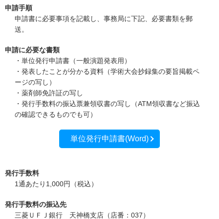
申請手順
申請書に必要事項を記載し、事務局に下記、必要書類を郵
送。
申請に必要な書類
・単位発行申請書（一般演題発表用）
・発表したことが分かる資料（学術大会抄録集の要旨掲載ペ
ージの写し）
・薬剤師免許証の写し
・発行手数料の振込票兼領収書の写し（ATM領収書など振込
の確認できるものでも可）
単位発行申請書(Word)
発行手数料
1通あたり1,000円（税込）
発行手数料の振込先
三菱ＵＦＪ銀行 天神橋支店（店番：037）