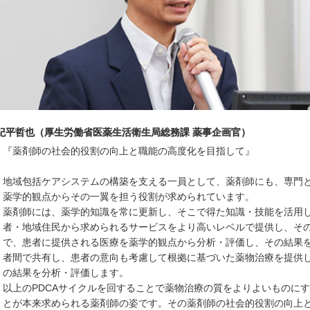
紀平哲也（厚生労働省医薬生活衛生局総務課 薬事企画官）
『薬剤師の社会的役割の向上と職能の高度化を目指して』
地域包括ケアシステムの構築を支える一員として、薬剤師にも、専門
薬学的観点からその一翼を担う役割が求められています。
薬剤師には、薬学的知識を常に更新し、そこで得た知識・技能を活用
者・地域住民から求められるサービスをより高いレベルで提供し、そ
で、患者に提供される医療を薬学的観点から分析・評価し、その結果
者間で共有し、患者の意向も考慮して根拠に基づいた薬物治療を提供
の結果を分析・評価します。
以上のPDCAサイクルを回することで薬物治療の質をよりよいものに
とが本来求められる薬剤師の姿です。その薬剤師の社会的役割の向上