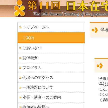
トップページへ
学
ご案内
ごあいさつ
開催概要
プログラム
会場へのアクセス
学術
早朝
一般演題について
した
シン
座長・演者へのご案内
く講
参加者の皆様へ