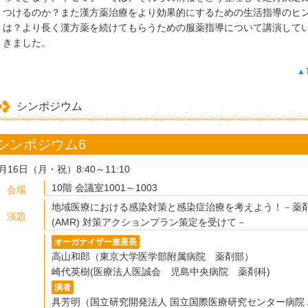
つけるのか？また漢方薬治療をより効果的にするための生活指導のヒ
は？より長く漢方薬を続けてもらうための服薬指導について講演して
きました。
▲
シンポジウム
シンポジウム6
月16日（月・祝）8:40～11:10
10階 会議室1001～1003
会場
地域医療における感染対策と感染症治療を考えよう！－薬
演題
(AMR) 対策アクションプラン策定を受けて－
オーガナイザー兼座長
高山和郎（東京大学医学部附属病院 薬剤部）
崎代英樹(医療法人医誠会 児島中央病院 薬剤科)
演者
具芳明（国立研究開発法人 国立国際医療研究センター病院 