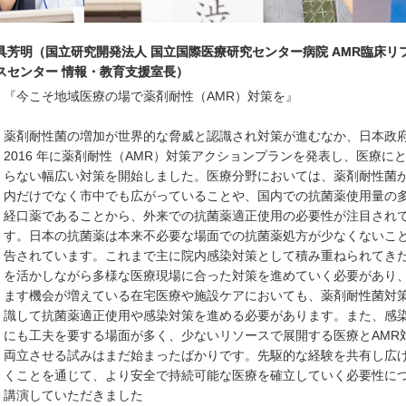
具芳明（国立研究開発法人 国立国際医療研究センター病院 AMR臨床リ
スセンター 情報・教育支援室長）
『今こそ地域医療の場で薬剤耐性（AMR）対策を』
薬剤耐性菌の増加が世界的な脅威と認識され対策が進むなか、日本政
2016 年に薬剤耐性（AMR）対策アクションプランを発表し、医療に
らない幅広い対策を開始しました。医療分野においては、薬剤耐性菌
内だけでなく市中でも広がっていることや、国内での抗菌薬使用量の
経口薬であることから、外来での抗菌薬適正使用の必要性が注目され
す。日本の抗菌薬は本来不必要な場面での抗菌薬処方が少なくないこ
告されています。これまで主に院内感染対策として積み重ねられてき
を活かしながら多様な医療現場に合った対策を進めていく必要があり
ます機会が増えている在宅医療や施設ケアにおいても、薬剤耐性菌対
識して抗菌薬適正使用や感染対策を進める必要があります。また、感
にも工夫を要する場面が多く、少ないリソースで展開する医療とAMR
両立させる試みはまだ始まったばかりです。先駆的な経験を共有し広
くことを通じて、より安全で持続可能な医療を確立していく必要性に
講演していただきました