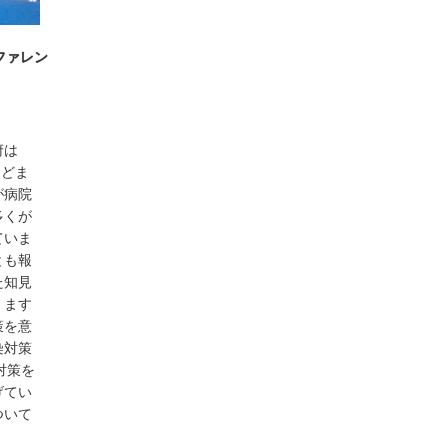
ファレン
府は
とどま
が病院
多くが
ていま
とも報
た知見
、ます
策を意
染対策
対策を
げてい
ついて