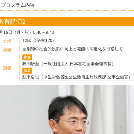
プログラム内容
教育講演2
月16日（月・祝）8:40～9:40
12階 会議室1202
会場
薬剤師の社会的役割の向上と職能の高度化を目指して
演題
座長
狹間研至（一般社団法人 日本在宅薬学会理事長）
演者
演者
紀平哲也（厚生労働省医薬生活衛生局総務課 薬事企画官）