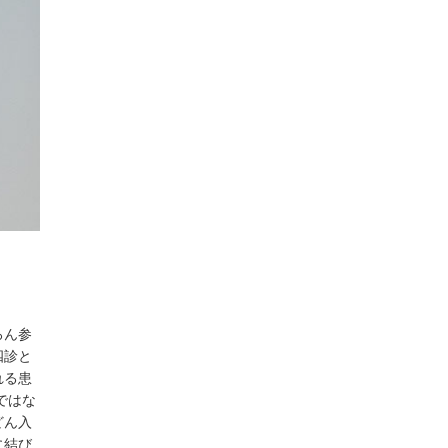
ろん参
四診と
れる患
ではな
どん入
に結び