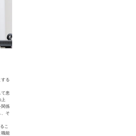
とする
して患
の上
を関係
し、そ
するこ
と職能