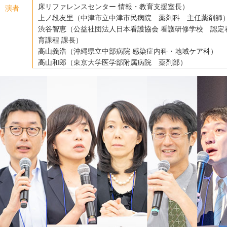
床リファレンスセンター 情報・教育支援室長）
演者
上ノ段友里（中津市立中津市民病院 薬剤科 主任薬剤師
渋谷智恵（公益社団法人日本看護協会 看護研修学校 認定
育課程 課長）
高山義浩（沖縄県立中部病院 感染症内科・地域ケア科）
高山和郎（東京大学医学部附属病院 薬剤部）