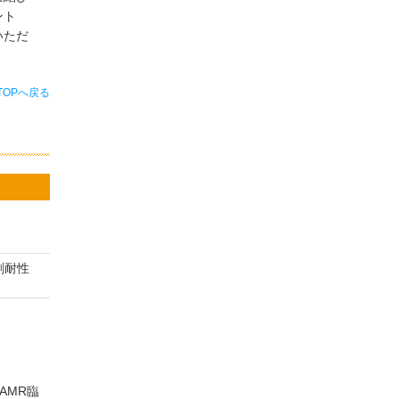
ント
いただ
TOPへ戻る
剤耐性
AMR臨