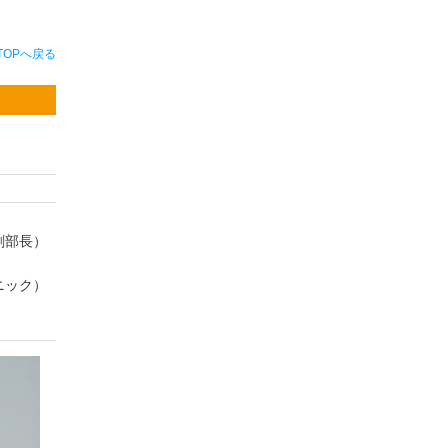
TOPへ戻る
剤部長）
ニック）