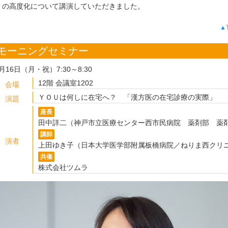
の高度化について講演していただきました。
▲
モーニングセミナー
月16日（月・祝）7:30～8:30
12階 会議室1202
会場
ＹＯＵは何しに在宅へ？ 「漢方医の在宅診療の実際」
演題
座長
田中詳二（神戸市立医療センター西市民病院 薬剤部 薬
講師
演者
上田ゆき子（日本大学医学部附属板橋病院／ねりま西クリ
共催
株式会社ツムラ