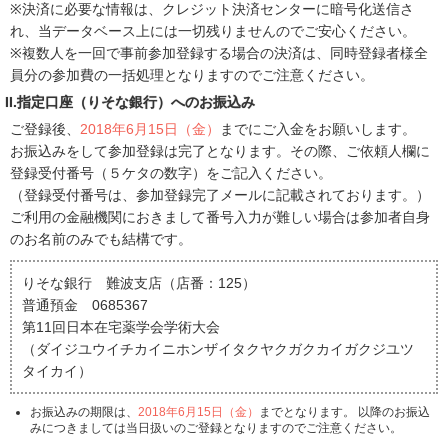
※決済に必要な情報は、クレジット決済センターに暗号化送信さ
れ、当データベース上には一切残りませんのでご安心ください。
※複数人を一回で事前参加登録する場合の決済は、同時登録者様全
員分の参加費の一括処理となりますのでご注意ください。
II.指定口座（りそな銀行）へのお振込み
ご登録後、
2018年6月15日（金）
までにご入金をお願いします。
お振込みをして参加登録は完了となります。その際、ご依頼人欄に
登録受付番号（５ケタの数字）をご記入ください。
（登録受付番号は、参加登録完了メールに記載されております。）
ご利用の金融機関におきまして番号入力が難しい場合は参加者自身
のお名前のみでも結構です。
りそな銀行 難波支店（店番：125）
普通預金 0685367
第11回日本在宅薬学会学術大会
（ダイジユウイチカイニホンザイタクヤクガクカイガクジユツ
タイカイ）
お振込みの期限は、
2018年6月15日（金）
までとなります。 以降のお振込
みにつきましては当日扱いのご登録となりますのでご注意ください。