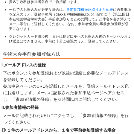
振込手数料は参加者各自でご負担願います。
一括でのお振込みが必要な場合は、
事前参加費振込取りまとめ表
に必要事項
を記入のうえ、登録事務局（gakkai@hidejima.co.jp）宛てに「【第11回日
本在宅薬学会学術大会】事前参加取りまとめに関して」と件名を書き添えて
メール添付にて送付してください。 なお、参加者全員の事前参加登録が必
要になります。
クレジットカード決済後、または指定口座へのお振込み後のキャンセルおよ
び返金はできません。事前に十分ご確認のうえ、登録してください。
学術大会事前参加登録方法
I.メールアドレスの登録
下のボタンより参加登録および以後の連絡に必要なメールアドレス
を登録してください。
参加申込ページのURLを記載したメールを、登録メールアドレス宛
にお送りします。メールに記載された参加申込ページへアクセス
し、「参加者情報の登録」を６時間以内に開始してください。
II.参加者情報の登録
メールに記載されたURLにアクセスし、「参加者情報の登録」を行
ってください。
◎ １件のメールアドレスから、１名で事前参加登録する場合