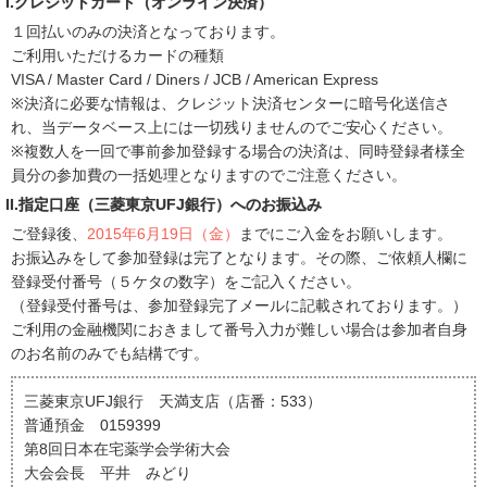
I.クレジットカード（オンライン決済）
１回払いのみの決済となっております。
ご利用いただけるカードの種類
VISA / Master Card / Diners / JCB / American Express
※決済に必要な情報は、クレジット決済センターに暗号化送信さ
れ、当データベース上には一切残りませんのでご安心ください。
※複数人を一回で事前参加登録する場合の決済は、同時登録者様全
員分の参加費の一括処理となりますのでご注意ください。
II.指定口座（三菱東京UFJ銀行）へのお振込み
ご登録後、
2015年6月19日（金）
までにご入金をお願いします。
お振込みをして参加登録は完了となります。その際、ご依頼人欄に
登録受付番号（５ケタの数字）をご記入ください。
（登録受付番号は、参加登録完了メールに記載されております。）
ご利用の金融機関におきまして番号入力が難しい場合は参加者自身
のお名前のみでも結構です。
三菱東京UFJ銀行 天満支店（店番：533）
普通預金 0159399
第8回日本在宅薬学会学術大会
大会会長 平井 みどり