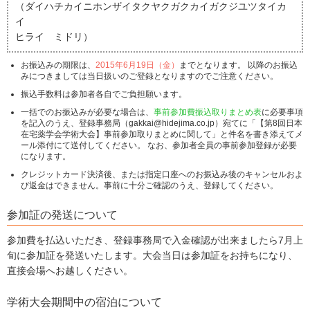
（ダイハチカイニホンザイタクヤクガクカイガクジユツタイカ
イ
ヒライ ミドリ）
お振込みの期限は、
2015年6月19日（金）
までとなります。 以降のお振込
みにつきましては当日扱いのご登録となりますのでご注意ください。
振込手数料は参加者各自でご負担願います。
一括でのお振込みが必要な場合は、
事前参加費振込取りまとめ表
に必要事項
を記入のうえ、登録事務局（gakkai@hidejima.co.jp）宛てに「【第8回日本
在宅薬学会学術大会】事前参加取りまとめに関して」と件名を書き添えてメ
ール添付にて送付してください。 なお、参加者全員の事前参加登録が必要
になります。
クレジットカード決済後、または指定口座へのお振込み後のキャンセルおよ
び返金はできません。事前に十分ご確認のうえ、登録してください。
参加証の発送について
参加費を払込いただき、登録事務局で入金確認が出来ましたら7月上
旬に参加証を発送いたします。大会当日は参加証をお持ちになり、
直接会場へお越しください。
学術大会期間中の宿泊について