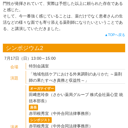
門性が発揮されていて、実際は予想した以上に頼られた存在である
と感じた。
そして、今一番強く感じていることは、薬だけでなく患者さんの生
活などの様々な面でも寄り添える薬剤師になりたいということであ
る、と講演していただきました。
▲TOPへ戻る
シンポジウム2
7月17日（日）13:00～15:00
特別会議室
会場
「地域包括ケアにおける外来調剤のありかた ～薬剤
演題
師の果たすべき責務と収益性～」
オーガナイザー
田﨑恵玲奈（さかい薬局グループ 株式会社薬心堂 統
括本部長）
座長
赤羽根秀宜（中外合同法律事務所）
シンポジスト
赤羽根秀宜（中外合同法律事務所）
演者