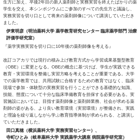
生方に加え、卒後2年目の新人薬剤師と実務実習を終えたばかりの薬
学生を交え、本シンポジウムにご参加のすべての先生方と議論し、
実務実習を切り口として将来の薬剤師像について講演していただき
ました。
伊東明彦（明治薬科大学 薬学教育研究センター 臨床薬学部門 治療
評価学研究室）
『薬学実務実習を切り口に10年後の薬剤師像を考える』
改訂コアカリでは現行の積み上げ教育方式から学習成果基盤型教育
（OBE）に変更となる。OBEの概念に基づけば、学生が実践できる
教育・実習環境を整備し実習方略を考えることが重要である。大学
での薬学教育では、共用試験に合格するための教育ではなく、臨床
現場で参加・体験型の実務実習を行うことができる基礎的な知識、
技能、態度について十分な臨床準備教育を担保する必要がある。実
習施設においては、目指す薬剤師像と薬剤師業務、社会が求める薬
剤師の姿がある、より良い教育環境（実習環境）が整備され、実践
と理論を繰り返しながら学ぶ教育指導体制が求められる、と講演し
ていただきました。
田口真穂（横浜薬科大学 実務実習センター）、
寺町ひとみ（岐阜薬科大学 実践薬学大講座 病院薬学研究室）