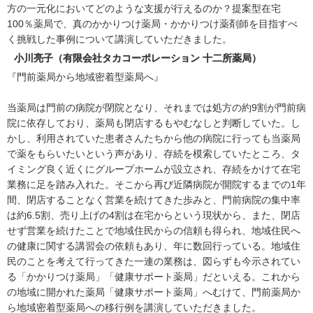
方の一元化においてどのような支援が行えるのか？提案型在宅
100％薬局で、真のかかりつけ薬局・かかりつけ薬剤師を目指すべ
く挑戦した事例について講演していただきました。
小川亮子（有限会社タカコーポレーション 十二所薬局）
『門前薬局から地域密着型薬局へ』
当薬局は門前の病院が閉院となり、それまでは処方の約9割が門前病
院に依存しており、薬局も閉店するもやむなしと判断していた。し
かし、利用されていた患者さんたちから他の病院に行っても当薬局
で薬をもらいたいという声があり、存続を模索していたところ、タ
イミング良く近くにグループホームが設立され、存続をかけて在宅
業務に足を踏み入れた。そこから再び近隣病院が開院するまでの1年
間、閉店することなく営業を続けてきた歩みと、門前病院の集中率
は約6.5割、売り上げの4割は在宅からという現状から、また、閉店
せず営業を続けたことで地域住民からの信頼も得られ、地域住民へ
の健康に関する講習会の依頼もあり、年に数回行っている。地域住
民のことを考えて行ってきた一連の業務は、図らずも今示されてい
る「かかりつけ薬局」「健康サポート薬局」だといえる。これから
の地域に開かれた薬局「健康サポート薬局」へむけて、門前薬局か
ら地域密着型薬局への移行例を講演していただきました。