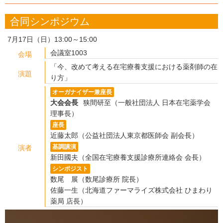
合同シンポジウム
7月17日（日）13:00～15:00
会議室1003
会場
「今、改めて考える在宅療養支援における薬剤師の在
演題
り方」
オーガナイザー兼座長
大会会長
狭間研至（一般社団法人 日本在宅薬学会
理事長）
座長
近藤太郎（公益社団法人東京都医師会 副会長）
基調講演
演者
新田國夫（全国在宅療養支援診療所連絡会 会長）
シンポジスト
数尾 展（数尾診療所 院長）
佐藤一生（北海道ファーマライズ株式会社 ひまわり
薬局 店長）