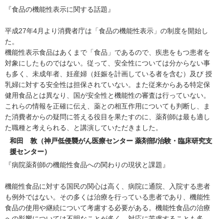
『食品の機能性表示に関する話題』
平成27年4月より消費者庁は「食品の機能性表示」の制度を開始し
た。
機能性表示食品はあくまで「食品」であるので、疾患をもつ患者を
対象にしたものではない。従って、安全性については分からない事
も多く、未成年者、妊産婦（妊娠を計画している者を含む）及び 授
乳婦に対する安全性は担保されていない。また従来からある特定保
健用食品とは異なり、国が安全性と機能性の審査は行っていない。
これらの情報を正確に伝え、薬との相互作用についても判断し、ま
た消費者からの疑問に答える役目を果たすのに、薬剤師は最も適し
た職種と考えられる、と講演していただきました。
和田 敦（神戸低侵襲がん医療センター 薬剤部/治験・臨床研究支
援センター）
『病院薬剤師の機能性食品への関わりの現状と課題』
機能性食品に対する国民の関心は高く、病院に通院、入院する患者
も例外ではない。その多くは治療を行っている患者であり、機能性
食品の使用や継続について考慮する必要がある。機能性食品の治療
への影響については不明なことが多く、対応に苦慮することも多