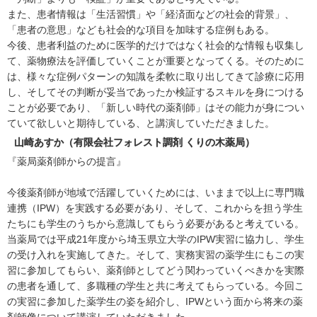
また、患者情報は「生活習慣」や「経済面などの社会的背景」、
「患者の意思」なども社会的な項目を加味する症例もある。
今後、患者利益のために医学的だけではなく社会的な情報も収集し
て、薬物療法を評価していくことが重要となってくる。そのために
は、様々な症例パターンの知識を柔軟に取り出してきて診療に応用
し、そしてその判断が妥当であったか検証するスキルを身につける
ことが必要であり、「新しい時代の薬剤師」はその能力が身につい
ていて欲しいと期待している、と講演していただきました。
山崎あすか（有限会社フォレスト調剤 くりの木薬局）
『薬局薬剤師からの提言』
今後薬剤師が地域で活躍していくためには、いままで以上に専門職
連携（IPW）を実践する必要があり、そして、これからを担う学生
たちにも学生のうちから意識してもらう必要があると考えている。
当薬局では平成21年度から埼玉県立大学のIPW実習に協力し、学生
の受け入れを実施してきた。そして、実務実習の薬学生にもこの実
習に参加してもらい、薬剤師としてどう関わっていくべきかを実際
の患者を通して、多職種の学生と共に考えてもらっている。今回こ
の実習に参加した薬学生の姿を紹介し、IPWという面から将来の薬