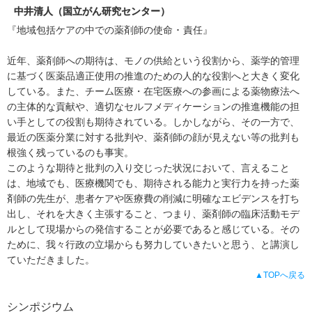
中井清人（国立がん研究センター）
『地域包括ケアの中での薬剤師の使命 ･ 責任』
近年、薬剤師への期待は、モノの供給という役割から、薬学的管理
に基づく医薬品適正使用の推進のための人的な役割へと大きく変化
している。また、チーム医療・在宅医療への参画による薬物療法へ
の主体的な貢献や、適切なセルフメディケーションの推進機能の担
い手としての役割も期待されている。しかしながら、その一方で、
最近の医薬分業に対する批判や、薬剤師の顔が見えない等の批判も
根強く残っているのも事実。
このような期待と批判の入り交じった状況において、言えること
は、地域でも、医療機関でも、期待される能力と実行力を持った薬
剤師の先生が、患者ケアや医療費の削減に明確なエビデンスを打ち
出し、それを大きく主張すること、つまり、薬剤師の臨床活動モデ
ルとして現場からの発信することが必要であると感じている。その
ために、我々行政の立場からも努力していきたいと思う、と講演し
ていただきました。
▲TOPへ戻る
シンポジウム