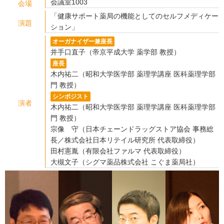
会議室1003
会場
「健康サポート薬局の機能としてのセルフメディケー
演題
ション」
オーガナイザー兼座長
井手口直子（帝京平成大学 薬学部 教授）
座長
木内祐二（昭和大学医学部 薬理学講座 医科薬理学部
門 教授）
シンポジスト
演者
木内祐二（昭和大学医学部 薬理学講座 医科薬理学部
門 教授）
宗像 守（日本チェーンドラッグストア協会 事務総
長／株式会社日本リテイル研究所 代表取締役）
田村憲胤（有限会社ファルマ 代表取締役）
大槻文子（シグマ薬品株式会社 こぐま薬局社）