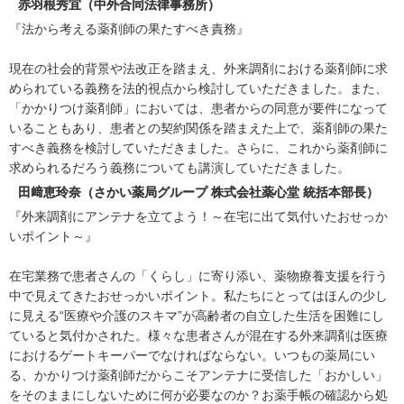
赤羽根秀宜（中外合同法律事務所）
『法から考える薬剤師の果たすべき責務』
現在の社会的背景や法改正を踏まえ、外来調剤における薬剤師に求
められている義務を法的視点から検討していただきました。また、
「かかりつけ薬剤師」においては、患者からの同意が要件になって
いることもあり、患者との契約関係を踏まえた上で、薬剤師の果た
すべき義務を検討していただきました。さらに、これから薬剤師に
求められるだろう義務についても講演していただきました。
田﨑恵玲奈（さかい薬局グループ 株式会社薬心堂 統括本部長）
『外来調剤にアンテナを立てよう！～在宅に出て気付いたおせっか
いポイント～』
在宅業務で患者さんの「くらし」に寄り添い、薬物療養支援を行う
中で見えてきたおせっかいポイント。私たちにとってはほんの少し
に見える“医療や介護のスキマ”が高齢者の自立した生活を困難にし
ていると気付かされた。様々な患者さんが混在する外来調剤は医療
におけるゲートキーパーでなければならない。いつもの薬局にい
る、かかりつけ薬剤師だからこそアンテナに受信した「おかしい」
をそのままにしないために何が必要なのか？お薬手帳の確認から処