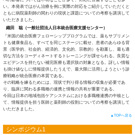
い。本発表ではがん治療を例に実際の対応をご紹介していただくと
ともに病院薬剤師の関わりの現状と課題についての考察を講演して
いただきました。
織田 聡（一般社団法人日本統合医療支援センター）
『米国の統合医療フェローシッププログラムでは、薬もサプリメン
トも健康食品も、すべてを同じステージに載せ、患者のあらゆる背
景（医学的、社会的、経済的、文化的、宗教的）を勘案し、最も適
切な方法をコーディネートするトレーニングが課せられる。良質な
エビデンスを持たない補完医療も選択肢の対象となる。訝しい情報
も掛け値なしに情報提供したうえで、最大限に活用しようという診
療戦略が統合医療の本質である。
その戦略を練るためには、現状で判り得る情報の収集が必要であ
り、臨床に関わる多職種の連携と情報の共有が重要である。
今回は日本の地域包括ケアシステムにおける多職種連携の中核とし
て、情報提供を担う医師と薬剤師の役割についての考察を講演して
いただきました。
▲TOPへ戻る
シンポジウム1