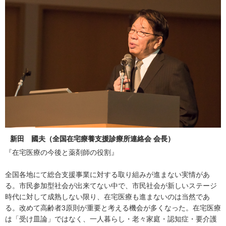
新田 國夫（全国在宅療養支援診療所連絡会 会長）
『在宅医療の今後と薬剤師の役割』
全国各地にて総合支援事業に対する取り組みが進まない実情があ
る。市民参加型社会が出来てない中で、市民社会が新しいステージ
時代に対して成熟しない限り、在宅医療も進まないのは当然であ
る。改めて高齢者3原則が重要と考える機会が多くなった。在宅医療
は「受け皿論」ではなく、一人暮らし・老々家庭・認知症・要介護