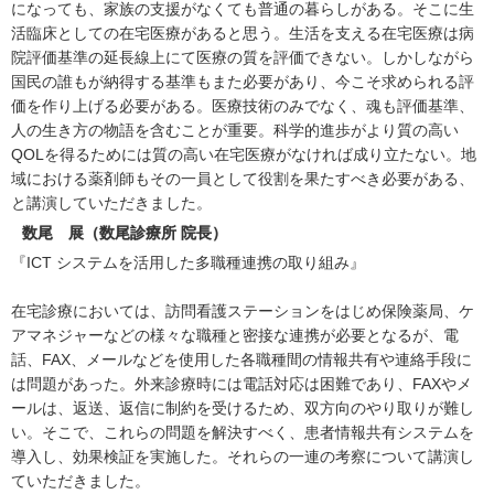
になっても、家族の支援がなくても普通の暮らしがある。そこに生
活臨床としての在宅医療があると思う。生活を支える在宅医療は病
院評価基準の延長線上にて医療の質を評価できない。しかしながら
国民の誰もが納得する基準もまた必要があり、今こそ求められる評
価を作り上げる必要がある。医療技術のみでなく、魂も評価基準、
人の生き方の物語を含むことが重要。科学的進歩がより質の高い
QOLを得るためには質の高い在宅医療がなければ成り立たない。地
域における薬剤師もその一員として役割を果たすべき必要がある、
と講演していただきました。
数尾 展（数尾診療所 院長）
『ICT システムを活用した多職種連携の取り組み』
在宅診療においては、訪問看護ステーションをはじめ保険薬局、ケ
アマネジャーなどの様々な職種と密接な連携が必要となるが、電
話、FAX、メールなどを使用した各職種間の情報共有や連絡手段に
は問題があった。外来診療時には電話対応は困難であり、FAXやメ
ールは、返送、返信に制約を受けるため、双方向のやり取りが難し
い。そこで、これらの問題を解決すべく、患者情報共有システムを
導入し、効果検証を実施した。それらの一連の考察について講演し
ていただきました。