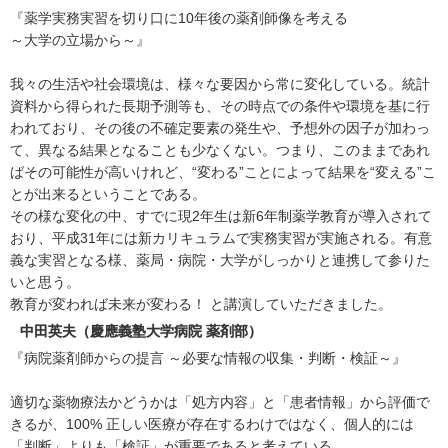
『薬学実務実習を切り口に10年後の薬剤師像を考える
～大学の立場から～』
我々の生活や社会環境は、様々な要因から常に変化している。統計
資料から得られた長期予測等も、その時点での条件や環境を基に行
われており、その後の不確定要素の発生や、予想外の因子が加わっ
て、異なる結果となることも少なくない。つまり、このままであれ
ばその可能性が高いけれど、“変わる”ことによって結果を“変える”こ
とが出来るということである。
その様な変化の中、すでに現2年生は新6年制薬学教育が導入されて
おり、平成31年には新カリキュラムで実務実習が実施される。有意
義な実習となる様、薬局・病院・大学がしっかりと連携して参りた
いと思う。
教育が変われば未来が変わる！ と講演していただきました。
中田英夫（慶應義塾大学病院 薬剤部）
『病院薬剤師からの提言 ～必要な情報の収集・判断・検証～』
適切な薬物療法かどうかは「処方内容」と「患者情報」から評価で
きるが、100% 正しい医療が存在するわけではなく、個人的には
「判断」よりも「検証」が重要であると考えている。