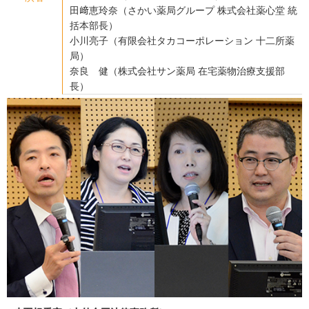
田﨑恵玲奈（さかい薬局グループ 株式会社薬心堂 統
括本部長）
小川亮子（有限会社タカコーポレーション 十二所薬
局）
奈良 健（株式会社サン薬局 在宅薬物治療支援部
長）