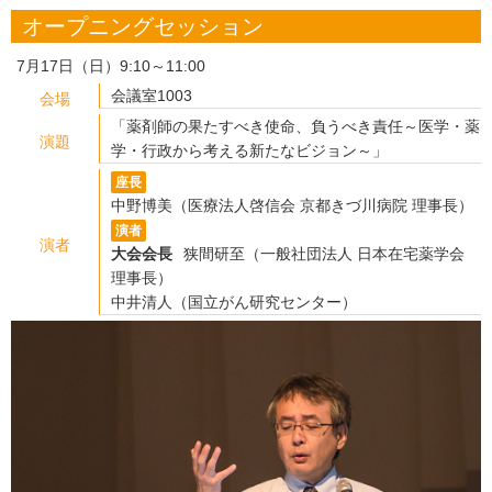
オープニングセッション
7月17日（日）9:10～11:00
会議室1003
会場
「薬剤師の果たすべき使命、負うべき責任～医学・薬
演題
学・行政から考える新たなビジョン～」
座長
中野博美（医療法人啓信会 京都きづ川病院 理事長）
演者
演者
大会会長
狭間研至（一般社団法人 日本在宅薬学会
理事長）
中井清人（国立がん研究センター）