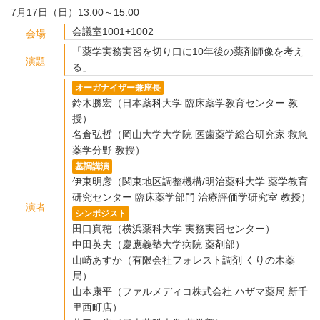
7月17日（日）13:00～15:00
会議室1001+1002
会場
「薬学実務実習を切り口に10年後の薬剤師像を考え
演題
る」
オーガナイザー兼座長
鈴木勝宏（日本薬科大学 臨床薬学教育センター 教
授）
名倉弘哲（岡山大学大学院 医歯薬学総合研究家 救急
薬学分野 教授）
基調講演
伊東明彦（関東地区調整機構/明治薬科大学 薬学教育
研究センター 臨床薬学部門 治療評価学研究室 教授）
演者
シンポジスト
田口真穂（横浜薬科大学 実務実習センター）
中田英夫（慶應義塾大学病院 薬剤部）
山崎あすか（有限会社フォレスト調剤 くりの木薬
局）
山本康平（ファルメディコ株式会社 ハザマ薬局 新千
里西町店）