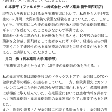
剤師像について講演していただきました。
山本康平（ファルメディコ株式会社 ハザマ薬局 新千里西町店）
現在の大学教育における薬学実務実習において、私自身も大学5年次
生の5ヶ月間、大変有意義で貴重な経験をさせていただいた。しかし
ながら、実習時には今後の薬剤師の理想像と現場での薬剤師業務に
ギャップを感じていたことも少なからず事実である。
超高齢化社会に求められる医療像を考えるとき、10年後の薬剤師は
薬剤を交付後、薬剤師として患者さんに寄り添い、経過を自らの目
で追うことで連続性のある薬物療法の実現を目指す必要があると考
える、と講演していただきました。
井口 歩（日本薬科大学 薬学部）
『実務実習を終えたうえで、10年後の薬剤師の像を考える。』
私の薬局実習先は調剤併設型のドラッグストアで、薬剤師はOTCや
健康食品等の幅広い知識を有していた。一方、病院実習先はカンフ
ァレンス以外にも合同の勉強会が頻繁に開かれるなど、多職種連携
に積極的に取り組んでいた。在宅医療においては患者情報を共有す
べく病院薬剤師・薬局薬剤師間の薬薬連携がとても重要であると感
じた。
また、医師や患者さんが薬剤師に相談する場面も多く、薬剤師の専