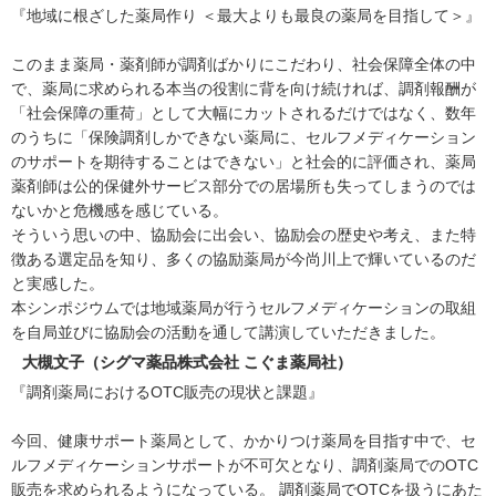
『地域に根ざした薬局作り ＜最大よりも最良の薬局を目指して＞』
このまま薬局・薬剤師が調剤ばかりにこだわり、社会保障全体の中
で、薬局に求められる本当の役割に背を向け続ければ、調剤報酬が
「社会保障の重荷」として大幅にカットされるだけではなく、数年
のうちに「保険調剤しかできない薬局に、セルフメディケーション
のサポートを期待することはできない」と社会的に評価され、薬局
薬剤師は公的保健外サービス部分での居場所も失ってしまうのでは
ないかと危機感を感じている。
そういう思いの中、協励会に出会い、協励会の歴史や考え、また特
徴ある選定品を知り、多くの協励薬局が今尚川上で輝いているのだ
と実感した。
本シンポジウムでは地域薬局が行うセルフメディケーションの取組
を自局並びに協励会の活動を通して講演していただきました。
大槻文子（シグマ薬品株式会社 こぐま薬局社）
『調剤薬局におけるOTC販売の現状と課題』
今回、健康サポート薬局として、かかりつけ薬局を目指す中で、セ
ルフメディケーションサポートが不可欠となり、調剤薬局でのOTC
販売を求められるようになっている。 調剤薬局でOTCを扱うにあた