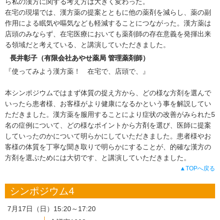
ら私の漢方に関する考え方は大きく変わった。
在宅の現場では、漢方薬の提案とともに他の薬剤を減らし、薬の副
作用による眠気や嘔気なども軽減することにつながった。漢方薬は
店頭のみならず、在宅医療においても薬剤師の存在意義を発揮出来
る領域だと考えている、と講演していただきました。
長井彰子（有限会社あやせ薬局 管理薬剤師）
『使ってみよう漢方薬！ 在宅で、店頭で、』
本シンポジウムではまず体質の捉え方から、どの様な方剤を選んで
いったら患者様、お客様がより健康になるかという事を解説してい
ただきました。漢方薬を服用することにより症状の改善がみられた5
名の症例について、どの様なポイントから方剤を選び、医師に提案
していったのかについて明らかにしていただきました。患者様やお
客様の体質を丁寧な聞き取りで明らかにすることが、的確な漢方の
方剤を選ぶためには大切です、と講演していただきました。
▲TOPへ戻る
シンポジウム4
7月17日（日）15:20～17:20