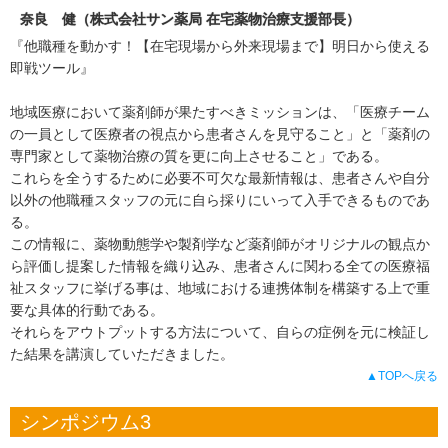
奈良 健（株式会社サン薬局 在宅薬物治療支援部長）
『他職種を動かす！【在宅現場から外来現場まで】明日から使える
即戦ツール』
地域医療において薬剤師が果たすべきミッションは、「医療チーム
の一員として医療者の視点から患者さんを見守ること」と「薬剤の
専門家として薬物治療の質を更に向上させること」である。
これらを全うするために必要不可欠な最新情報は、患者さんや自分
以外の他職種スタッフの元に自ら採りにいって入手できるものであ
る。
この情報に、薬物動態学や製剤学など薬剤師がオリジナルの観点か
ら評価し提案した情報を織り込み、患者さんに関わる全ての医療福
祉スタッフに挙げる事は、地域における連携体制を構築する上で重
要な具体的行動である。
それらをアウトプットする方法について、自らの症例を元に検証し
た結果を講演していただきました。
▲TOPへ戻る
シンポジウム3