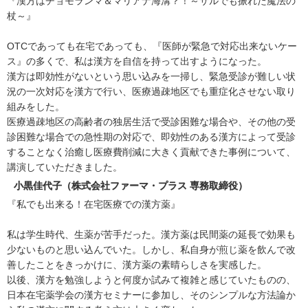
『漢方はチョモランマ＆マリアナ海溝？！～サルでも振れた魔法の
杖～』
OTCであっても在宅であっても、『医師が緊急で対応出来ないケー
ス』の多くで、私は漢方を自信を持って出すようになった。
漢方は即効性がないという思い込みを一掃し、緊急受診が難しい状
況の一次対応を漢方で行い、医療過疎地区でも重症化させない取り
組みをした。
医療過疎地区の高齢者の独居生活で受診困難な場合や、その他の受
診困難な場合での急性期の対応で、即効性のある漢方によって受診
することなく治癒し医療費削減に大きく貢献できた事例について、
講演していただきました。
小黒佳代子（株式会社ファーマ・プラス 専務取締役）
『私でも出来る！在宅医療での漢方薬』
私は学生時代、生薬が苦手だった。漢方薬は民間薬の延長で効果も
少ないものと思い込んでいた。しかし、私自身が煎じ薬を飲んで改
善したことをきっかけに、漢方薬の素晴らしさを実感した。
以後、漢方を勉強しようと何度か試みて複雑と感じていたものの、
日本在宅薬学会の漢方セミナーに参加し、そのシンプルな方法論か