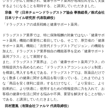
ショップが広く開催され、健康サポート薬局が地域住民を広く支援
するようになることを期待する、と講演していただきました。
宗像 守（日本チェーンドラッグストア協会 事務総長／株式会社
日本リテイル研究所 代表取締役）
「ドラッグストアの成長戦略と健康サポート薬局」
ドラッグストア業界では、特に保険報酬の対象ではない「健康サポ
ート薬局」機能の重要性に着目している。そこで、厚労省の「健康
サポート薬局」機能に「次世代ドラッグストアビジョン」の機能を
加えた、ドラッグストア業界独自の機能基準を定め「健康サポート
薬局プラス」として展開する。
また、ドラッグストア業界は、この「健康サポート薬局プラス」の
情報提供力を高めるために「ドラッグストアコンシェルジェ制度」
を構築し導入する考えである。ドラッグストアでは、医薬品だけで
なく数多くの健康に関する商品を取り扱っている。これまでのよう
な「商品を安く便利に提供」するだけでなく、「より安全に、より
効果的に、より快適に」使用するための情報提供に力を入れて、お
客様の健康や生活に関する悩みや不満、要望を解決することが狙い
である、と講演していただきました。
田村憲胤（有限会社ファルマ 代表取締役）