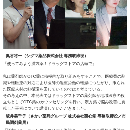
奥谷将一（シグマ薬品株式会社 専務取締役）
『使ってみよう漢方薬！ドラッグストアの店頭で』
私は薬剤師がOTC薬に積極的な取り組みをすることで、医療費の削
減や軽医療の対応により医師の過重労働の軽減につながり、限られ
た医療人材の好循環を回していくのではと考えている。
その考えの中、本発表ではドラッグストアの薬剤師が地域医療の役
立ちとしてOTC薬のカウンセリングを行い、漢方薬で悩み改善に貢
献した事例について講演していただきました。
坂井美千子（さかい薬局グループ 株式会社薬心堂 専務取締役／市
民調剤薬局）