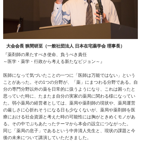
大会会長 狭間研至（一般社団法人 日本在宅薬学会 理事長）
『薬剤師の果たすべき使命、負うべき責任
～医学・薬学・行政から考える新たなビジョン～』
医師になって気づいたことの一つに「医師は万能ではない」という
ことがあった。その1つの分野が、「薬」にまつわる分野である。自
分の専門分野以外の薬を日常的に扱うようになり、これは困ったと
思っていた時に、たまたま自分の実家の薬局に関わる様になってい
た。弱小薬局の経営者としては、薬局や薬剤師の現状や、薬局運営
の厳しさに心折れそうになる日も少なくないが、薬局や薬剤師を医
療における社会資源と考えた時の可能性には胸がときめくモノがあ
る。その中でぶちあたったテーマから本会の設立につながった。
同じ「薬局の息子」であるという中井清人先生と、現状の課題と今
後の未来について講演していただきました。