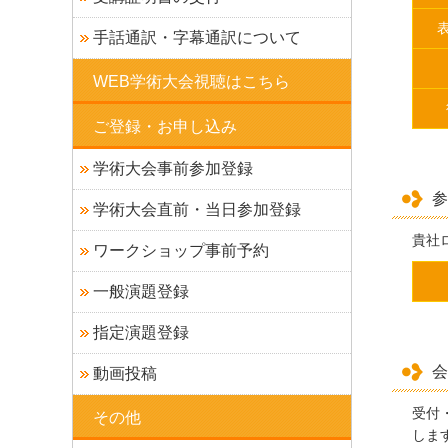
手話通訳・字幕通訳について
WEB学術大会視聴はこちら
ご登録・お申し込み
学術大会事前参加登録
参
学術大会直前・当日参加登録
貴社
ワークショップ事前予約
一般演題登録
指定演題登録
会
動画投稿
受付
その他
しま