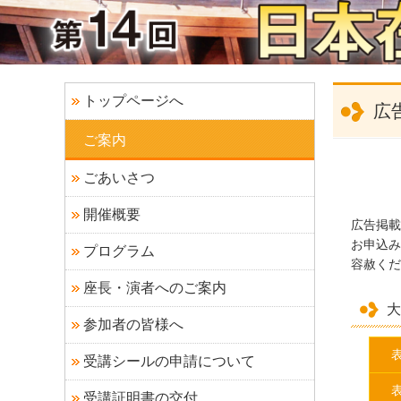
トップページへ
広
ご案内
ごあいさつ
開催概要
広告掲載
お申込み
プログラム
容赦くだ
座長・演者へのご案内
大
参加者の皆様へ
受講シールの申請について
受講証明書の交付