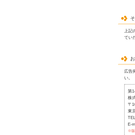
そ
上記
てい
お
広告
い。
第
株
〒1
東京
TEL
E-m
※版