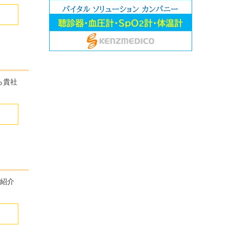
ら貴社
品紹介