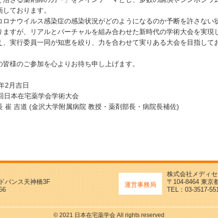
画しております。
コロナウイルス感染症の感染状況がどのようになるのか予断を許さない
りますが、リアルとバーチャルを組み合わせた新時代の学術大会を実現
え、実行委員一同が知恵を絞り、力を合わせて実りある大会を目指して
の皆様のご参加を心よりお待ち申し上げます。
謹
1年2月吉日
4回日本在宅薬学会学術大会
長 崔 吉道 (金沢大学附属病院 教授・薬剤部長・病院長補佐)
株式会社メディセ
 アドバンス天神橋3F
〒104-8464 
運営事務局
56
TEL：03-3517-55
© 2021 日本在宅薬学会 All rights reserved