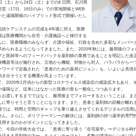
7日（土）から24日（土）までの8 日間、石川県
楽堂（17日、18日のみ）での実地開催とWEB
いた遠隔開催のハイブリッド形式で開催いたし
。
包括ケアシステムの完成を4年後に控え、医療
場は医療機関から在宅・介護施設へと移行する
もに、医療職種のみならず、介護や福祉、行政を含めた多彩なメンバー
求められるようになってきました。また、2020年秋には、服用後のフォ
プと医師等へのフィードバックを薬剤師の業務であることを明記した改
療機器等法が施行され、立地から機能、対物から対人、バラバラから一
ーワードで定義された「患者のための薬局ビジョン」も、いよいよ具現
動き出そうとする機運が高まっています。
て、2020年2月頃からの新型コロナウイルス感染症の感染拡大もあり、
や遠隔など、従来にはなかった医療の形も一般化しつつあります。
をお渡しするまでではなく、服用後までフォローするということは、ま
んに寄りそうと言うことになります。また、患者と薬剤師の距離が離れ
場では、時間と空間のギャップを乗り越えさせてくれるデジタルの活用
せん。さらに、ポリファーマシーの解決には、薬剤師の持つ薬学的専門
活用するのかがポイントになってきました。
で、今回の学術大会では、「患者に寄り添う『在宅薬学』〜デジタル時
そ活きる薬剤師の力〜」をメインテーマとし、多数の講演やシンポジウ