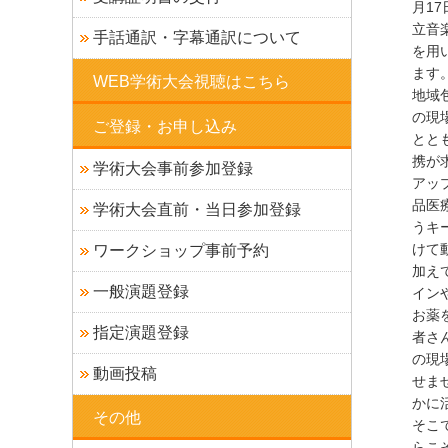
月1
立音
手話通訳・字幕通訳について
を用
ます
WEB学術大会視聴はこちら
地域
の現
ご登録・お申し込み
とと
携が
学術大会事前参加登録
アッ
品医
学術大会直前・当日参加登録
うキ
けて
ワークショップ事前予約
加え
一般演題登録
イン
お薬
指定演題登録
者さ
の現
動画投稿
せま
かに
その他
そこ
らこ