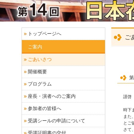
トップページへ
ご
ご案内
ごあいさつ
開催概要
第
プログラム
座長・演者へのご案内
謹啓
参加者の皆様へ
時下
また
受講シールの申請について
とこ
さて、
受講証明書の交付