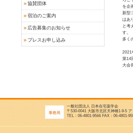
協賛団体
を企
新型
宿泊のご案内
はあ
と考
広告募集のお知らせ
す。
多く
プレスお申し込み
202
第1
大会
一般社団法人 日本在宅薬学会
〒530-0041 大阪市北区天神橋1-9-5
事務局
TEL：06-4801-9566 FAX：06-4801-95