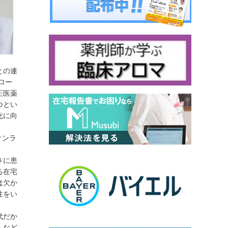
との連
ロー
正医薬
つとい
化に向
オンラ
さに患
る在宅
は欠か
性をい
代だか
ムなど