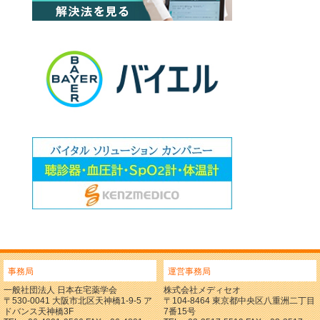
事務局
運営事務局
一般社団法人 日本在宅薬学会
株式会社メディセオ
〒530-0041 大阪市北区天神橋1-9-5 ア
〒104-8464 東京都中央区八重洲二丁目
ドバンス天神橋3F
7番15号