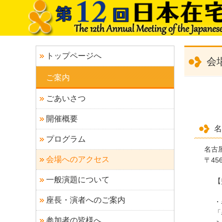
トップページへ
会
ご案内
ごあいさつ
開催概要
名
プログラム
名古
会場へのアクセス
〒45
一般演題について
【
座長・演者へのご案内
・
「
参加者の皆様へ