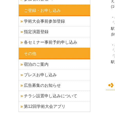
え
(
ご登録・お申し込み
・
学術大会事前参加登録
「
駅
指定演題登録
歩
各セミナー事前予約申し込み
・
「
その他
「
駅
宿泊のご案内
プレスお申し込み
広告募集のお知らせ
チラシ設置申し込みについて
第12回学術大会アプリ