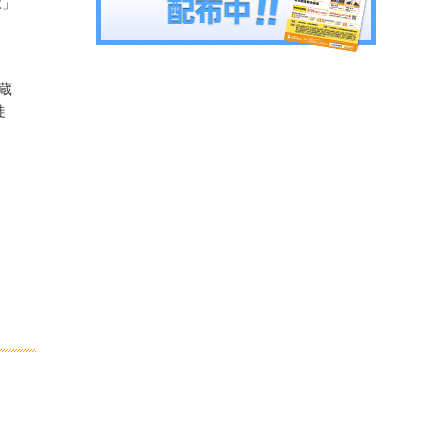
駅」
蔵
徒
、