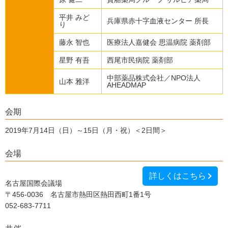
平井 みど
兵庫県赤十字血液センター 所長
り
藤永 智也
医療法人嘉健会 思温病院 薬剤部
星野 有吾
西尾市民病院 薬剤部
中部薬品株式会社／NPO法人
山本 雅洋
AHEADMAP
会期
2019年
7月14日（日）～15日（月・祝）＜2日間＞
会場
詳しくはこちら
名古屋国際会議場
〒456-0036 名古屋市熱田区熱田西町1番1号
052-683-7711