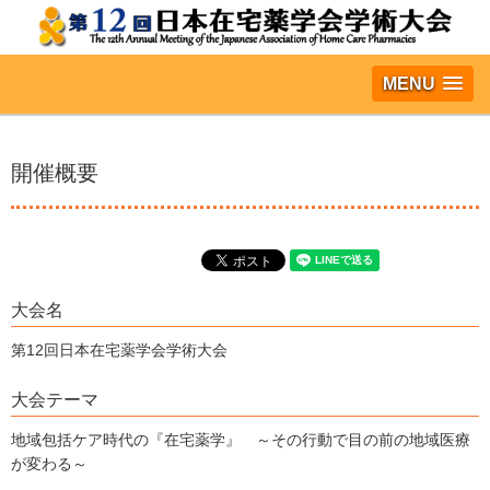
MENU
開催概要
大会名
第12回日本在宅薬学会学術大会
大会テーマ
地域包括ケア時代の『在宅薬学』 ～その行動で目の前の地域医療
が変わる～