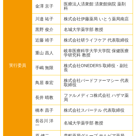
医療法人済衆館 済衆館病院 薬剤
金澤 京子
科
川邉 祐子
株式会社伊藤薬局 いとう薬局南店
黒野 俊介
名城大学薬学部 教授
近藤 靖子
株式会社研ライフケア 代表取締役
岐阜医療科学大学大学院 保健医療
重山 昌人
学研究科 教授
実行委員
株式会社ONEDERS 取締役・副社
手嶋 無限
長
株式会社バードファーマシー 代表
鳥居 泰宏
取締役
ファルメディコ株式会社 ハザマ薬
長井 晴教
局
橋本 昌子
株式会社スパーテル 代表取締役
長谷川 洋
名城大学薬学部 教授
一
原 健二
貴船薬局グループ サルビア薬局