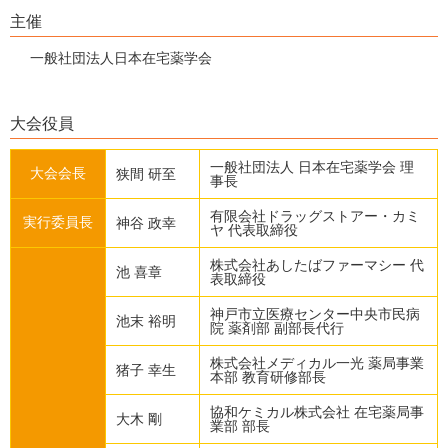
主催
一般社団法人日本在宅薬学会
大会役員
一般社団法人 日本在宅薬学会 理
大会会長
狭間 研至
事長
有限会社ドラッグストアー・カミ
実行委員長
神谷 政幸
ヤ 代表取締役
株式会社あしたばファーマシー 代
池 喜章
表取締役
神戸市立医療センター中央市民病
池末 裕明
院 薬剤部 副部長代行
株式会社メディカル一光 薬局事業
猪子 幸生
本部 教育研修部長
協和ケミカル株式会社 在宅薬局事
大木 剛
業部 部長